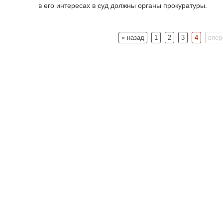
в его интересах в суд должны органы прокуратуры.
« назад
1
2
3
4
впер