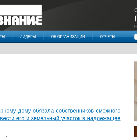
р
П
КТЫ
ЛИДЕРЫ
ОБ ОРГАНИЗАЦИИ
ОТЧЕТЫ
ирному дому обязала собственников смежного
вести его и земельный участок в надлежащее