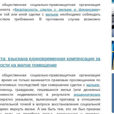
 общественная социально-правозащитная организация
роекта «
Безопасность сделок с жильем и финансами
»
ии той или иной сделки с
жильем
необходимо соблюдать
льством требования. В противном случае возможно
та: взыскана единовременная компенсация за
ности на жилое помещение
 общественная социально-правозащитная организация
 время не только занимается правовым просвещением по
егативных последствий при совершении сделок с
жильем
,
помощь гражданам, лишившихся жилья (или денежных
тоимости недвижимости) в результате
мошеннических
ократно указывали, вынесенный приговор в отношении
нчательной точкой в вопросе восстановления социальной
димо вернуть жилье. А как быть тем, кто не был признан
 делу, но приобрел жилье, похищенное у граждан,