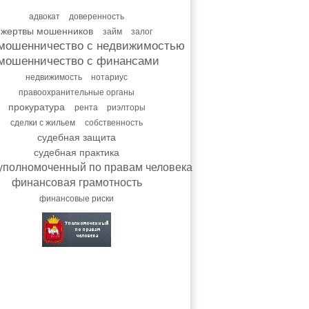
адвокат
доверенность
жертвы мошенников
займ
залог
мошенничество с недвижимостью
мошенничество с финансами
недвижимость
нотариус
правоохранительные органы
прокуратура
рента
риэлторы
сделки с жильем
собственность
судебная защита
судебная практика
уполномоченный по правам человека
финансовая грамотность
финансовые риски