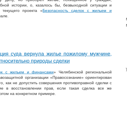
ной истории, о, казалось бы, безвыходной ситуации и
 текущего проекта «
Безопасность сделок с жильем и
иале.
ция суда вернула жилье пожилому мужчине,
тносительно природы сделки
лок с жильем и финансами
» Челябинской региональной
авозащитной организации «Правосознание» ориентирован
го, как не допустить совершения противоправной сделки с
ие в восстановлении прав, если такая сделка все же
этом на конкретном примере.