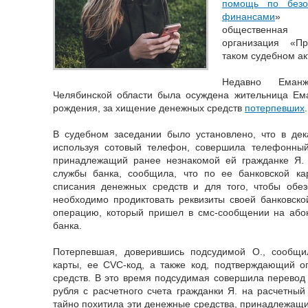
помощь по безо
финансами
» Че
общественная
организация «Пр
таком судебном ак
Недавно Еманж
Челябинской области была осуждена жительница Ема
рождения, за хищение денежных средств
потерпевших
.
В судебном заседании было установлено, что в дек
используя сотовый телефон, совершила телефонный
принадлежащий ранее незнакомой ей гражданке Я. 
службы банка, сообщила, что по ее банковской ка
списания денежных средств и для того, чтобы обез
необходимо продиктовать реквизиты своей банковск
операцию, который пришел в смс-сообщении на абон
банка.
Потерпевшая, доверившись подсудимой О., сообщи
карты, ее CVC-код, а также код, подтверждающий 
средств. В это время подсудимая совершила перевод
рубля с расчетного счета гражданки Я. на расчетный
тайно похитила эти денежные средства, принадлежащи