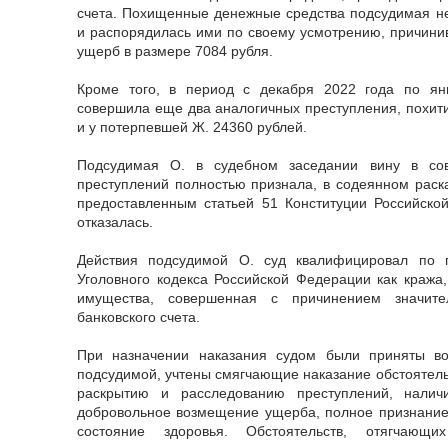
счета. Похищенные денежные средства подсудимая не
и распорядилась ими по своему усмотрению, причини
ущерб в размере 7084 рубля.
Кроме того, в период с декабря 2022 года по ян
совершила еще два аналогичных преступления, похити
и у потерпевшей Ж. 24360 рублей.
Подсудимая О. в судебном заседании вину в со
преступлений полностью признала, в содеянном раска
предоставленным статьей 51 Конституции Российско
отказалась.
Действия подсудимой О. суд квалифицировал по п
Уголовного кодекса Российской Федерации как кража,
имущества, совершенная с причинением значите
банковского счета.
При назначении наказания судом были приняты в
подсудимой, учтены смягчающие наказание обстоятель
раскрытию и расследованию преступлений, налич
добровольное возмещение ущерба, полное признание
состояние здоровья. Обстоятельств, отягчающ