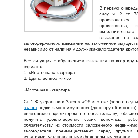
В первую очередь
силу ч. 2 ст. 7
производстве
производства, 
исполнительно
взыскания на за
залогодержателя, взыскание на заложенное имущест
независимо от наличия у должника-залогодателя друго
Все ситуации с обращением взыскания на квартиру 
варианта:
1. «Ипотечная» квартира
2. Единственное жилье
«Ипотечная» квартира
Ст. 1 Федерального Закона «Об ипотеке (залоге недви
залоге
недвижимого имущества (договору об ипотеке) 
являющийся кредитором по обязательству, обеспе
получить удовлетворение своих денежных треб
обязательству из стоимости заложенного недвижимо
залогодателя преимущественно перед другими к
изъятиями, установленными федеральным законом.