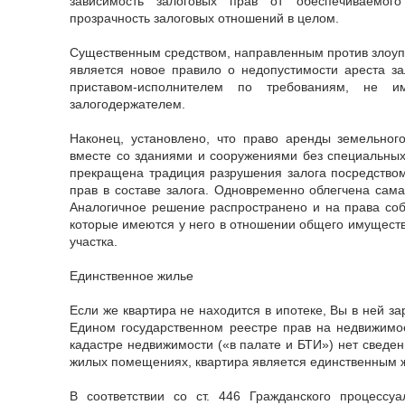
зависимость залоговых прав от обеспечиваемого
прозрачность залоговых отношений в целом.
Существенным средством, направленным против злоупо
является новое правило о недопустимости ареста з
приставом-исполнителем по требованиям, не 
залогодержателем.
Наконец, установлено, что право аренды земельног
вместе со зданиями и сооружениями без специальных
прекращена традиция разрушения залога посредством
прав в составе залога. Одновременно облегчена сам
Аналогичное решение распространено и на права со
которые имеются у него в отношении общего имуществ
участка.
Единственное жилье
Если же квартира не находится в ипотеке, Вы в ней з
Едином государственном реестре прав на недвижимо
кадастре недвижимости («в палате и БТИ») нет сведе
жилых помещениях, квартира является единственным 
В соответствии со ст. 446 Гражданского процессу