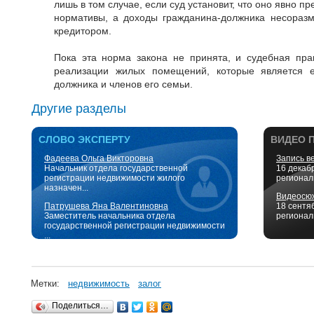
лишь в том случае, если суд установит, что оно явно 
нормативы, а доходы гражданина-должника несоразм
кредитором.
Пока эта норма закона не принята, и судебная пра
реализации жилых помещений, которые является 
должника и членов его семьи.
Другие разделы
СЛОВО ЭКСПЕРТУ
ВИДЕО 
Фадеева Ольга Викторовна
Запись в
Начальник отдела государственной
16 декаб
регистрации недвижимости жилого
регионал
назначен...
Видеосюж
Патрушева Яна Валентиновна
18 сентя
Заместитель начальника отдела
регионал
государственной регистрации недвижимости
...
Метки:
недвижимость
залог
Поделиться…