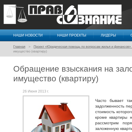
НАШИ НОВОСТИ
НАШИ ПРОЕКТЫ
ЛИДЕРЫ
Правосознание
Главная
Проект «Юридическая помощь по вопросам жилья и финансов» 
имущество (квартиру)
Обращение взыскания на зал
имущество (квартиру)
26 Июня 2013 г.
Часто бывает та
задолженность пе
стоимость которог
кроме квартиры н
рассмотрим пор
заложенную кварти