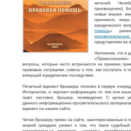
жителей Челяб
просвещению). Бл
новые знания, им
принимать меры
юридического воп
помощь
» ран
просветительск
представляем ее в
Напомним, что в
«Правосознание
вопросы, которые часто встречаются на приемах гра
правовым ситуациям, советы о том, как поступить в т
влекущей юридические последствия.
Печатный вариант брошюры полезен в первую очеред
Интернетом, и черпают информацию по тем или иным
газет, листовок, брошюр, телевидения. С целью у
данного информационно-просветительского материал
вариант на нашем сайте.
Читая брошюру прямо на сайте, заинтересованные в п
знаний граждане узнают о том, что такое судебный 
самостоятельно проверить «чистоту» приобретае