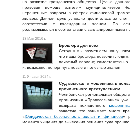
на развитие гражданского общества. Целью данно
правовая помощь жителям муниципалитетов Че
нерешенные вопросы в сферах финансовой грамотн
жильем. Данная цель успешно достигалась за счет
соответствии с календарным планом. По осн
реализовывался в соответствии с запланированными п
13 Мая 2016 г.
Брошюра для всех
Сегодня мы размешаем нашу нову
что наша брошюра позволит людям, 
печатный вариант, самостоятельно
и, возможно, почерпнуть новые и полезные знания.
11 Января 2024 г.
Суд взыскал с мошенника в поль
причиненного преступлением
Челябинская региональная обществ
организация «Правосознание» уже 
возврата похищенного
мошенник
зачастую это занимает много вр
«
Юридическая безопасность жилья и финансов
» р
момента хищения до вынесения решения суда прошло 