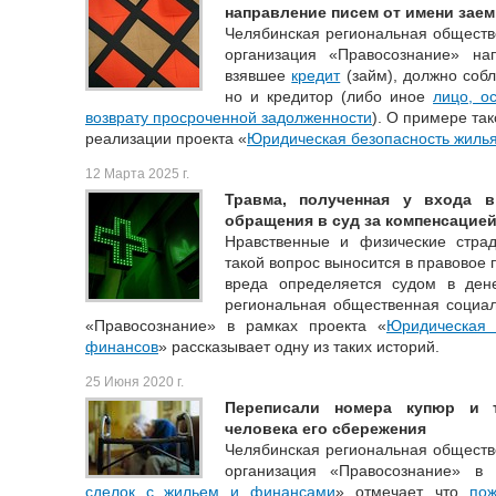
направление писем от имени зае
Челябинская региональная обществ
организация «Правосознание» на
взявшее
кредит
(займ), должно собл
но и кредитор (либо иное
лицо, о
возврату просроченной задолженности
). О примере та
реализации проекта «
Юридическая безопасность жиль
12 Марта 2025 г.
Травма, полученная у входа в
обращения в суд за компенсацие
Нравственные и физические стра
такой вопрос выносится в правовое 
вреда определяется судом в ден
региональная общественная социал
«Правосознание» в рамках проекта «
Юридическая
финансов
» рассказывает одну из таких историй.
25 Июня 2020 г.
Переписали номера купюр и 
человека его сбережения
Челябинская региональная обществ
организация «Правосознание» в
сделок с жильем и финансами
» отмечает, что
по