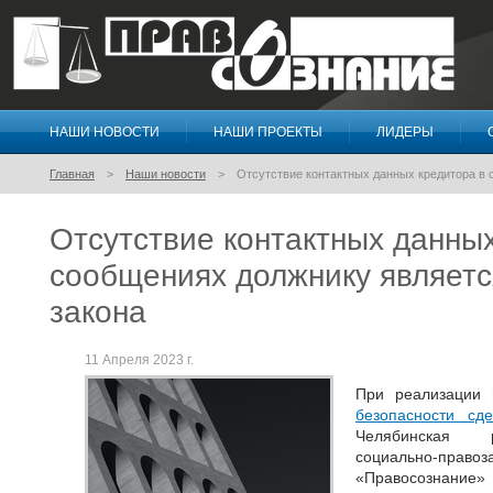
НАШИ НОВОСТИ
НАШИ ПРОЕКТЫ
ЛИДЕРЫ
Правосознание
Главная
Наши новости
Отсутствие контактных данных кредитора в
Отсутствие контактных данных
сообщениях должнику являет
закона
11 Апреля 2023 г.
При реализации 
безопасности с
Челябинская р
социально-пр
«Правосознание»