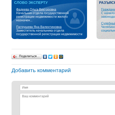
СЛОВО ЭКСПЕРТУ
РАЗЪЯС
Фадеева Ольга Викторовна
Граждани
Начальник отдела государственной
С начало
регистрации недвижимости жилого
законодат
назначен...
Судебный 
Патрушева Яна Валентиновна
Челябинс
Заместитель начальника отдела
социальн
государственной регистрации недвижимости
...
Поделиться…
Добавить комментарий
Имя
Ваш
комментарий