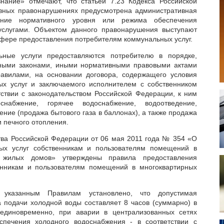
ние» отмечают, что статьей 7.23 Кодекса Российской
вных правонарушениях предусмотрена административная
шение нормативного уровня или режима обеспечения
слугами. Объектом данного правонарушения выступают
фере предоставления потребителям коммунальных услуг.
ьные услуги предоставляются потребителю в порядке,
ными законами, иными нормативными правовыми актами
авилами, на основании договора, содержащего условия
ых услуг и заключаемого исполнителем с собственником
ствии с законодательством Российской Федерации, к ним
снабжение, горячее водоснабжение, водоотведение,
ение (продажа бытового газа в баллонах), а также продажа
и печного отопления.
ва Российской Федерации от 06 мая 2011 года № 354 «О
ых услуг собственникам и пользователям помещений в
 жилых домов» утверждены правила предоставления
енникам и пользователям помещений в многоквартирных
азанным Правилам установлено, что допустимая
 подачи холодной воды составляет 8 часов (суммарно) в
единовременно, при аварии в централизованных сетях
еспечения холодного водоснабжения - в соответствии с