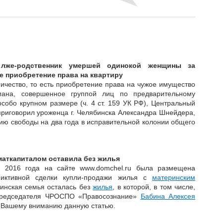
 лже-родственник умершей одинокой женщины за
е приобретение права на квартиру
ичество, то есть приобретение права на чужое имущество
мана, совершенное группой лиц по предварительному
особо крупном размере (ч. 4 ст. 159 УК РФ), Центральный
приговорил уроженца г. Челябинска Александра Шнейдера,
ию свободы на два года в исправительной колонии общего
маткапиталом оставила без жилья
 2016 года на сайте www.domchel.ru была размещена
фиктивной сделки купли-продажи жилья с
материнским
инская семья осталась без
жилья
, в которой, в том числе,
Председателя ЧРОСПО «Правосознание»
Бабина Алексея
 Вашему вниманию данную статью.