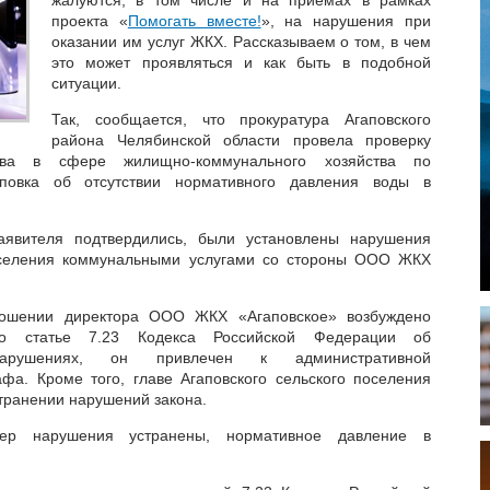
проекта «
Помогать вместе!
», на нарушения при
оказании им услуг ЖКХ. Рассказываем о том, в чем
это может проявляться и как быть в подобной
ситуации.
Так, сообщается, что прокуратура Агаповского
района Челябинской области провела проверку
ства в сфере жилищно-коммунального хозяйства по
повка об отсутствии нормативного давления воды в
аявителя подтвердились, были установлены нарушения
аселения коммунальными услугами со стороны ООО ЖКХ
ношении директора ООО ЖКХ «Агаповское» возбуждено
по статье 7.23 Кодекса Российской Федерации об
онарушениях, он привлечен к административной
афа. Кроме того, главе Агаповского сельского поселения
транении нарушений закона.
ер нарушения устранены, нормативное давление в