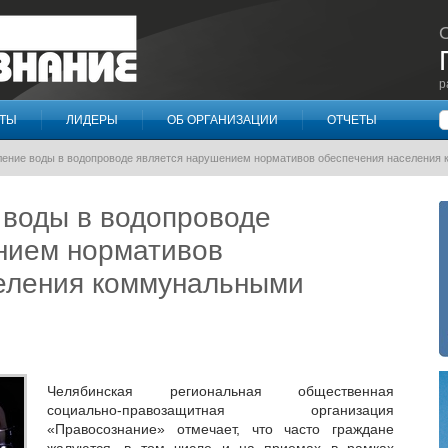
р
П
КТЫ
ЛИДЕРЫ
ОБ ОРГАНИЗАЦИИ
ОТЧЕТЫ
ление воды в водопроводе является нарушением нормативов обеспечения населения
 воды в водопроводе
нием нормативов
еления коммунальными
Челябинская региональная общественная
социально-правозащитная организация
«Правосознание» отмечает, что часто граждане
жалуются, в том числе и на приемах в рамках