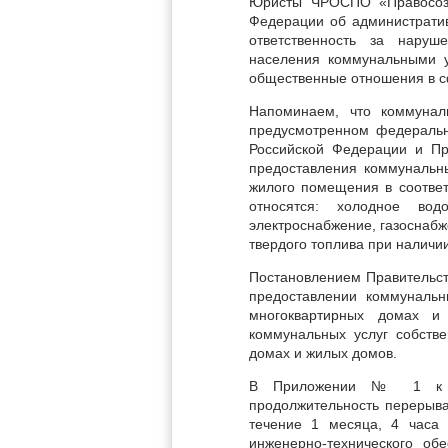
Юристы ЧРОСПО «Правосозна
Федерации об администрати
ответственность за нару
населения коммунальными у
общественные отношения в с
Напоминаем, что коммунал
предусмотренном федераль
Российской Федерации и Пр
предоставления коммунальн
жилого помещения в соответ
относятся: холодное водо
электроснабжение, газоснабж
твердого топлива при наличи
Постановлением Правительст
предоставлении коммунальн
многоквартирных домах и
коммунальных услуг собств
домах и жилых домов.
В Приложении № 1 к ук
продолжительность перерыва
течение 1 месяца, 4 часа 
инженерно-технического об