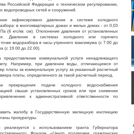
тва Российской Федерации о техническом регулировании,
х водопроводных сетей и сооружений.
нии зафиксировано давление в системе холодного
азбора: в многоквартирных домах и жилых домах - от 0,03
МПа (6 кгс/кв. см). Отклонение давления от установленных
ся. Давление в системах холодного или горячего
точке водоразбора в часы утреннего максимума (с 7.00 до
 (с 19.00 до 22.00).
а предоставление коммунальной услуги ненадлежащего
чету. Например, при давлении воды, отличающемся от
ер платы за коммунальную услугу за указанный расчетный
змера платы, определенного за такой расчетный период.
е прекращения подачи холодного водоснабжения
зацией свыше установленных сроков или при снижении
ривлечению к административной ответственности по
равить жалобу в Государственную жилищную инспекцию
рганы прокуратуры.
» реализуется с использованием гранта Губернатора
доставленного Фондом «Центр поддержки гражданских