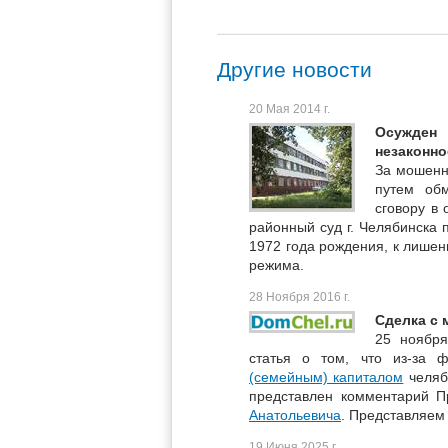
Другие новости
20 Мая 2014 г.
Осужден
незаконно
За мошенн
путем об
сговору в 
районный суд г. Челябинска 
1972 года рождения, к лишен
режима.
28 Ноября 2016 г.
Сделка с 
25 ноября
статья о том, что из-за 
(семейным) капиталом
челяб
представлен комментарий 
Анатольевича
. Представляем
19 Июня 2025 г.