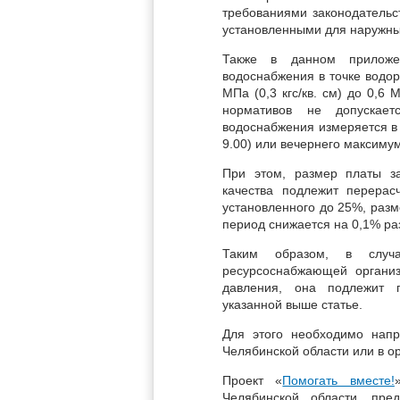
требованиями законодательс
установленными для наружны
Также в данном приложе
водоснабжения в точке водор
МПа (0,3 кгс/кв. см) до 0,6 
нормативов не допускает
водоснабжения измеряется в 
9.00) или вечернего максимума
При этом, размер платы з
качества подлежит перерас
установленного до 25%, разм
период снижается на 0,1% ра
Таким образом, в случа
ресурсоснабжающей органи
давления, она подлежит п
указанной выше статье.
Для этого необходимо нап
Челябинской области или в о
Проект «
Помогать вместе!
Челябинской области, пре