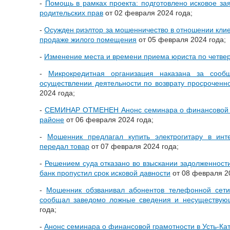
-
Помощь в рамках проекта: подготовлено исковое за
родительских прав
от 02 февраля 2024 года;
-
Осужден риэлтор за мошенничество в отношении клиен
продаже жилого помещения
от 05 февраля 2024 года;
-
Изменение места и времени приема юриста по четве
-
Микрокредитная организация наказана за сооб
осуществлении деятельности по возврату просроченн
2024 года;
-
СЕМИНАР ОТМЕНЕН Анонс семинара о финансовой г
районе
от 06 февраля 2024 года;
-
Мошенник предлагал купить электрогитару в инте
передал товар
от 07 февраля 2024 года;
-
Решением суда отказано во взыскании задолженности 
банк пропустил срок исковой давности
от 08 февраля 20
-
Мошенник обзванивал абонентов телефонной сети,
сообщал заведомо ложные сведения и несуществу
года;
-
Анонс семинара о финансовой грамотности в Усть-Ка