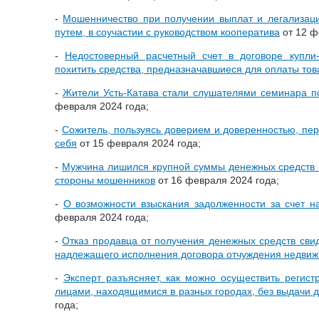
-
Мошенничество при получении выплат и легализац
путем, в соучастии с руководством кооператива
от 12 ф
-
Недостоверный расчетный счет в договоре купл
похитить средства, предназначавшиеся для оплаты тов
-
Жители Усть-Катава стали слушателями семинара п
февраля 2024 года;
-
Сожитель, пользуясь доверием и доверенностью, п
себя
от 15 февраля 2024 года;
-
Мужчина лишился крупной суммы денежных средств в
стороны мошенников
от 16 февраля 2024 года;
-
О возможности взыскания задолженности за счет н
февраля 2024 года;
-
Отказ продавца от получения денежных средств свид
надлежащего исполнения договора отчуждения недви
-
Эксперт разъясняет, как можно осуществить регис
лицами, находящимися в разных городах, без выдачи 
года;