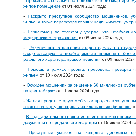
-
Проживая с согласия потерпевшего в его квартире, м
жилое помещение
от 04 июля 2024 года;
-
Раскрыто преступное сообщество мошенников, уб
жилье, а также переоформлявших недвижимость умер
-
Незнакомец по телефону уверял, что необходимо
медицинского страхования
от 08 июля 2024 года;
-
Родственные отношения сторон сделки по отчужд
свидетельствуют о необходимости применять более
реального характера правоотношений
от 09 июля 2024 
-
Помощь в рамках проекта: проведена проверка ч
жильем
от 10 июля 2024 года;
-
Осужден мошенник за хищение 60 миллионов рубле
на криптобирже
от 11 июля 2024 года;
-
Желая продать старую мебель и проделав запутанны
с карты на карту, женщина лишилась своих финансов
от
-
В ходе длительного распития спиртного мошенники 
документы по продаже его квартиры
от 15 июля 2024 го
-
Преступный умысел на хищение денежных сре