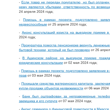
-
Если товар не передан покупателю, но был оплачен 
нему являются убытками, ответственность по возмещ
24 апреля 2024 года;
-
Помощь в рамках проекта: подготовлено заявл
недееспособным
от 25 апреля 2024 года;
-
Анонс консультаций юриста на выездном приеме в
2024 года;
-
Прокуратура помогла пенсионерке вернуть денежные
бытовой техники, который не был проведен
от 26 апрел
-
В Ашинском районе на выездном приеме гражда
юридические консультации
от 02 мая 2024 года;
-
Помощь в рамках проекта: подготовлено заявление в 
прав
от 03 мая 2024 года;
-
Похищали средства материнского капитала, заключа
купли-продажи объектов недвижимости
от 06 мая 2024 
-
Банк был оштрафован за неправомерные телефо
заемщика и его супруге
от 07 мая 2024 года;
-
Анонс семинара о финансовой грамотности в Миассе