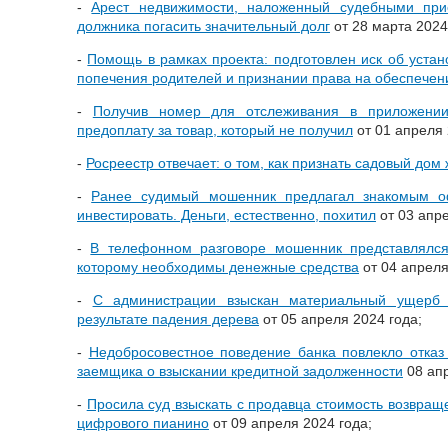
-
Арест недвижимости, наложенный судебными при
должника погасить значительный долг
от 28 марта 2024
-
Помощь в рамках проекта: подготовлен иск об устан
попечения родителей и признании права на обеспече
-
Получив номер для отслеживания в приложении
предоплату за товар, который не получил
от 01 апреля 
-
Росреестр отвечает: о том, как признать садовый дом
-
Ранее судимый мошенник предлагал знакомым о
инвестировать. Деньги, естественно, похитил
от 03 апре
-
В телефонном разговоре мошенник представлялс
которому необходимы денежные средства
от 04 апреля
-
С администрации взыскан материальный ущерб 
результате падения дерева
от 05 апреля 2024 года;
-
Недобросовестное поведение банка повлекло отказ
заемщика о взыскании кредитной задолженности
08 апр
-
Просила суд взыскать с продавца стоимость возвращ
цифрового пианино
от 09 апреля 2024 года;