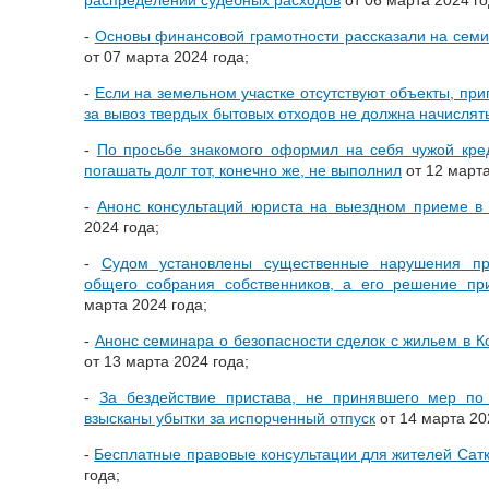
-
Основы финансовой грамотности рассказали на семи
от 07 марта 2024 года;
-
Если на земельном участке отсутствуют объекты, при
за вывоз твердых бытовых отходов не должна начислят
-
По просьбе знакомого оформил на себя чужой кре
погашать долг тот, конечно же, не выполнил
от 12 марта
-
Анонс консультаций юриста на выездном приеме в
2024 года;
-
Судом установлены существенные нарушения пр
общего собрания собственников, а его решение пр
марта 2024 года;
-
Анонс семинара о безопасности сделок с жильем в 
от 13 марта 2024 года;
-
За бездействие пристава, не принявшего мер по
взысканы убытки за испорченный отпуск
от 14 марта 20
-
Бесплатные правовые консультации для жителей Сатк
года;