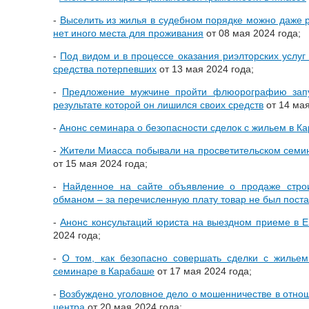
-
Выселить из жилья в судебном порядке можно даже р
нет иного места для проживания
от 08 мая 2024 года;
-
Под видом и в процессе оказания риэлторских усл
средства потерпевших
от 13 мая 2024 года;
-
Предложение мужчине пройти флюорографию запу
результате которой он лишился своих средств
от 14 мая
-
Анонс семинара о безопасности сделок с жильем в К
-
Жители Миасса побывали на просветительском семи
от 15 мая 2024 года;
-
Найденное на сайте объявление о продаже строи
обманом – за перечисленную плату товар не был пост
-
Анонс консультаций юриста на выездном приеме в 
2024 года;
-
О том, как безопасно совершать сделки с жильем
семинаре в Карабаше
от 17 мая 2024 года;
-
Возбуждено уголовное дело о мошенничестве в отно
центра
от 20 мая 2024 года;