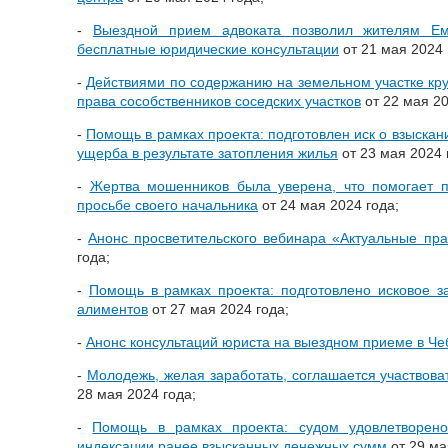
-
Выездной прием адвоката позволил жителям Ем
бесплатные юридические консультации
от 21 мая 2024 
-
Действиями по содержанию на земельном участке кру
права сособственников соседских участков
от 22 мая 20
-
Помощь в рамках проекта: подготовлен иск о взыска
ущерба в результате затопления жилья
от 23 мая 2024 
-
Жертва мошенников была уверена, что помогает 
просьбе своего начальника
от 24 мая 2024 года;
-
Анонс просветительского вебинара «Актуальные пр
года;
-
Помощь в рамках проекта: подготовлено исковое 
алиментов
от 27 мая 2024 года;
-
Анонс консультаций юриста на выездном приеме в Че
-
Молодежь, желая заработать, соглашается участвова
28 мая 2024 года;
-
Помощь в рамках проекта: судом удовлетворено
индексации ранее взысканных денежных сумм
от 29 ма