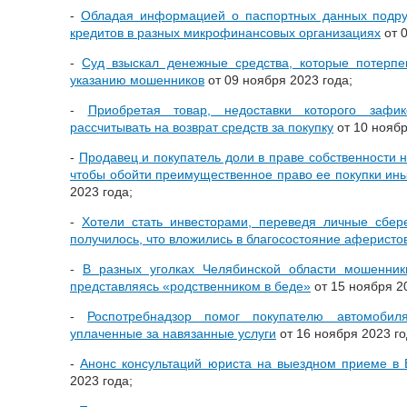
-
Обладая информацией о паспортных данных подру
кредитов в разных микрофинансовых организациях
от 0
-
Суд взыскал денежные средства, которые потерпе
указанию мошенников
от 09 ноября 2023 года;
-
Приобретая товар, недоставки которого зафи
рассчитывать на возврат средств за покупку
от 10 ноябр
-
Продавец и покупатель доли в праве собственности 
чтобы обойти преимущественное право ее покупки ин
2023 года;
-
Хотели стать инвесторами, переведя личные сбер
получилось, что вложились в благосостояние аферисто
-
В разных уголках Челябинской области мошенни
представляясь «родственником в беде»
от 15 ноября 2
-
Роспотребнадзор помог покупателю автомобил
уплаченные за навязанные услуги
от 16 ноября 2023 го
-
Анонс консультаций юриста на выездном приеме в 
2023 года;