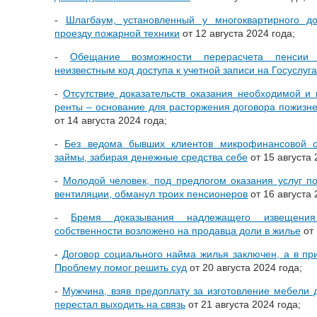
-
Шлагбаум, установленный у многоквартирного д
проезду пожарной техники
от 12 августа 2024 года;
-
Обещание возможности перерасчета пенсии
неизвестным код доступа к учетной записи на Госуслуга
-
Отсутствие доказательств оказания необходимой 
ренты – основание для расторжения договора пожизн
от 14 августа 2024 года;
-
Без ведома бывших клиентов микрофинансовой 
займы, забирая денежные средства себе
от 15 августа 
-
Молодой человек, под предлогом оказания услуг по
вентиляции, обманул троих пенсионеров
от 16 августа 
-
Бремя доказывания надлежащего извещения
собственности возложено на продавца доли в жилье
от 
-
Договор социального найма жилья заключен, а в пр
Проблему помог решить суд
от 20 августа 2024 года;
-
Мужчина, взяв предоплату за изготовление мебели 
перестал выходить на связь
от 21 августа 2024 года;