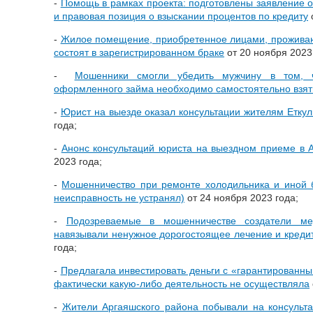
-
Помощь в рамках проекта: подготовлены заявление 
и правовая позиция о взыскании процентов по кредиту
-
Жилое помещение, приобретенное лицами, проживаю
состоят в зарегистрированном браке
от 20 ноября 2023
-
Мошенники смогли убедить мужчину в том, 
оформленного займа необходимо самостоятельно взят
-
Юрист на выезде оказал консультации жителям Еткул
года;
-
Анонс консультаций юриста на выездном приеме в 
2023 года;
-
Мошенничество при ремонте холодильника и иной б
неисправность не устранял)
от 24 ноября 2023 года;
-
Подозреваемые в мошенничестве создатели ме
навязывали ненужное дорогостоящее лечение и креди
года;
-
Предлагала инвестировать деньги с «гарантированн
фактически какую-либо деятельность не осуществляла
-
Жители Аргаяшского района побывали на консульт