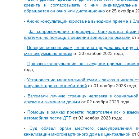
кредита и согласовывать с ним индивидуальные 
обращается он очно или дистанционно
от 25 октября 2
-
Анонс консультаций юриста на выездном приеме в Зл
-
За сопровождение процедуры банкротства физич
платежи, но помощь в решении вопроса не оказали
от 
-
Поверив мошенникам, женщина продала квартиру, а
счет злоумышленникам
от 30 октября 2023 года;
-
Правовые консультации на выездном приеме юриста
года;
-
Установление минимальной суммы заказа в интернет
нарушает права потребителей
от 01 ноября 2023 года;
-
Взломали личную страницу человека в социальной
друзьями выманили деньги
от 02 ноября 2023 года;
-
Помощь в рамках проекта: подготовлен иск о взыск
автомобиля после ДТП
от 03 ноября 2023 года;
-
Суд обязал орган местного самоуправления п
канализации многоквартирного дома к центральной
от 