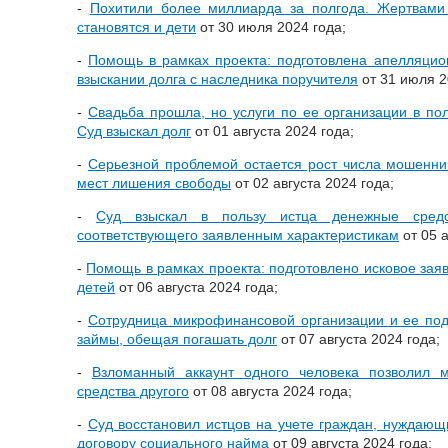
-
Похитили более миллиарда за полгода. Жертвами
становятся и дети
от 30 июля 2024 года;
-
Помощь в рамках проекта: подготовлена апелляцио
взыскании долга с наследника поручителя
от 31 июля 2
-
Свадьба прошла, но услуги по ее организации в п
Суд взыскал долг
от 01 августа 2024 года;
-
Серьезной проблемой остается рост числа мошенни
мест лишения свободы
от 02 августа 2024 года;
-
Суд взыскал в пользу истца денежные средс
соответствующего заявленным характеристикам
от 05 а
-
Помощь в рамках проекта: подготовлено исковое зая
детей
от 06 августа 2024 года;
-
Сотрудница микрофинансовой организации и ее по
займы, обещая погашать долг
от 07 августа 2024 года;
-
Взломанный аккаунт одного человека позволил 
средства другого
от 08 августа 2024 года;
-
Суд восстановил истцов на учете граждан, нуждающ
договору социального найма
от 09 августа 2024 года;