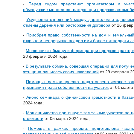
-
Перед судом предстанут организаторы и участ
обманувшие множество граждан при продаже автомоб
-
Ухудшение отношений между дарителем и одаряем
отмены дарения или расторжения договора
от 26 февр
-
Приобрел право собственности на дом и земельный 
открыто и непрерывно владел ими более пятнадцати л
-
Мошенники обманули фермера при продаже трактора
28 февраля 2024 года;
-
В результате обмана, совершая операции для получе
женщина лишилась своих накоплений
от 29 февраля 20
-
Помощь в рамках проекта: подготовлено исковое за
признания права собственности на участок
от 01 марта 
-
Анонс семинара о финансовой грамотности в Катав
2024 года;
-
Мошенничество при выкупе земельных участков по 
стоимости
от 05 марта 2024 года;
-
Помощь в рамках проекта: подготовлена част
распределении судебных расходов
от 06 марта 2024 го