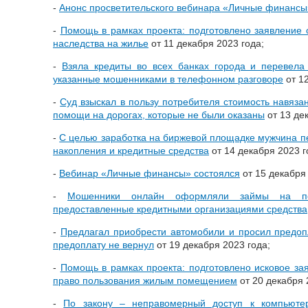
-
Анонс просветительского вебинара «Личные финансы
-
Помощь в рамках проекта: подготовлено заявление 
наследства на жилье
от 11 декабря 2023 года;
-
Взяла кредиты во всех банках города и перевела
указанные мошенниками в телефонном разговоре
от 12
-
Суд взыскал в пользу потребителя стоимость навязан
помощи на дорогах, которые не были оказаны
от 13 де
-
С целью заработка на биржевой площадке мужчина 
накопления и кредитные средства
от 14 декабря 2023 г
-
Вебинар «Личные финансы» состоялся
от 15 декабря 
-
Мошенники онлайн оформляли займы на п
предоставленные кредитными организациями средства
-
Предлагал приобрести автомобили и просил предоп
предоплату не вернул
от 19 декабря 2023 года;
-
Помощь в рамках проекта: подготовлено исковое за
право пользования жилым помещением
от 20 декабря 
-
По закону – неправомерный доступ к компьюте