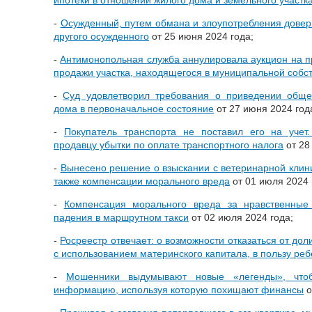
-
Осужденный, путем обмана и злоупотребления довер
другого осужденного
от 25 июня 2024 года;
-
Антимонопольная служба аннулировала аукцион на п
продажи участка, находящегося в муниципальной собс
-
Суд удовлетворил требования о приведении обще
дома в первоначальное состояние
от 27 июня 2024 год
-
Покупатель транспорта не поставил его на учет
продавцу убытки по оплате транспортного налога
от 28
-
Вынесено решение о взыскании с ветеринарной клин
также компенсации морального вреда
от 01 июля 2024 
-
Компенсация морального вреда за нравственные
падения в маршрутном такси
от 02 июля 2024 года;
-
Росреестр отвечает: о возможности отказаться от доли
с использованием материнского капитала, в пользу реб
-
Мошенники выдумывают новые «легенды», что
информацию, используя которую похищают финансы
о