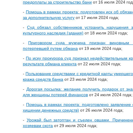
предоплаты за строительство бани
от 16 июля 2024 год
-
Помощь в рамках проекта: подготовлен иск об обяза
за дополнительную услугу
от 17 июля 2024 года;
-
Суд обязал собственников устранить нарушения 
культурного наследия (здания)
от 18 июля 2024 года;
-
Приговором суда мужчина признан виновным 
потерпевшей путем обмана
от 19 июля 2024 года;
-
По иску прокурора суд признал недействительным к
результате обмана клиента
от 22 июля 2024 года;
-
Пользование средствами с кредитной карты умершего
кража средств банка
от 23 июля 2024 года;
-
Дорогая посылка: желание получить подарок от зна
для женщины потерей финансов
от 24 июля 2024 года;
-
Помощь в рамках проекта: подготовлено заявление
хищении денежных средств)
от 26 июля 2024 года;
-
Урожай был затоптан и съеден овцами. Причинен
хозяевам скота
от 29 июля 2024 года;