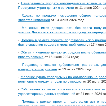
-
Намеревалась продать ортопедический коврик и р
Преступник украл деньги с ее счета
от 11 июня 2024 год
-
Сделка по продаже помещения общего пользов
является ничтожной
от 13 июня 2024 года;
-
Мошенник, имея доверенность без права получе
участки. Деньги все же получил, а продавцу не передал
-
Помощь в рамках проекта: подготовлен иск о призн
факту списания средств с кредитной карты
от 17 июня 2
-
Обман и хищение денежных средств после обещания
инвестирования
от 18 июня 2024 года;
-
Продавец отказался добровольно расторгать до
возвращать плату за нее
от 19 июня 2024 года;
-
Желание купить холодильник по объявлению не реал
полученную оплату, а товар не отправил
от 20 июня 202
-
Собственник жилья пытался выселить нанимателя за 
удовлетворении данных требований
от 21 июня 2024 го
-
Помощь в рамках проекта: подготовлен иск о пр
ипотеки в отношении жилого дома и земельного участк