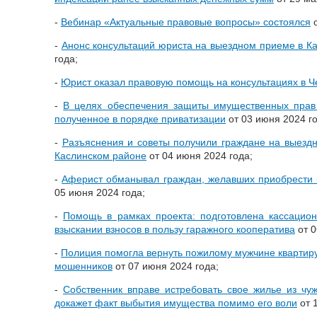
-
Вебинар «Актуальные правовые вопросы» состоялся
о
-
Анонс консультаций юриста на выездном приеме в К
года;
-
Юрист оказал правовую помощь на консультациях в Ч
-
В целях обеспечения защиты имущественных прав
полученное в порядке приватизации
от 03 июня 2024 го
-
Разъяснения и советы получили граждане на выездн
Каслинском районе
от 04 июня 2024 года;
-
Аферист обманывал граждан, желавших приобрести
05 июня 2024 года;
-
Помощь в рамках проекта: подготовлена кассацио
взыскании взносов в пользу гаражного кооператива
от 0
-
Полиция помогла вернуть пожилому мужчине квартиру
мошенников
от 07 июня 2024 года;
-
Собственник вправе истребовать свое жилье из чуж
докажет факт выбытия имущества помимо его воли
от 