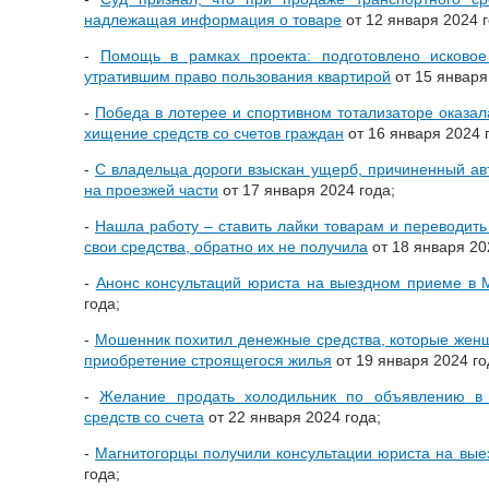
надлежащая информация о товаре
от 12 января 2024 г
-
Помощь в рамках проекта: подготовлено исково
утратившим право пользования квартирой
от 15 января
-
Победа в лотерее и спортивном тотализаторе оказа
хищение средств со счетов граждан
от 16 января 2024 
-
С владельца дороги взыскан ущерб, причиненный а
на проезжей части
от 17 января 2024 года;
-
Нашла работу – ставить лайки товарам и переводить 
свои средства, обратно их не получила
от 18 января 20
-
Анонс консультаций юриста на выездном приеме в 
года;
-
Мошенник похитил денежные средства, которые жен
приобретение строящегося жилья
от 19 января 2024 го
-
Желание продать холодильник по объявлению в
средств со счета
от 22 января 2024 года;
-
Магнитогорцы получили консультации юриста на вы
года;