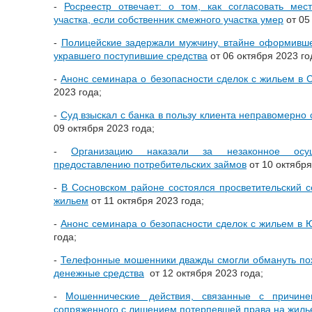
-
Росреестр отвечает: о том, как согласовать мес
участка, если собственник смежного участка умер
от 05
-
Полицейские задержали мужчину, втайне оформившег
укравшего поступившие средства
от 06 октября 2023 го
-
Анонс семинара о безопасности сделок с жильем в 
2023 года;
-
Суд взыскал с банка в пользу клиента неправомерно
09 октября 2023 года;
-
Организацию наказали за незаконное осу
предоставлению потребительских займов
от 10 октября
-
В Сосновском районе состоялся просветительский с
жильем
от 11 октября 2023 года;
-
Анонс семинара о безопасности сделок с жильем в 
года;
-
Телефонные мошенники дважды смогли обмануть пож
денежные средства
от 12 октября 2023 года;
-
Мошеннические действия, связанные с причине
сопряженного с лишением потерпевшей права на жиль