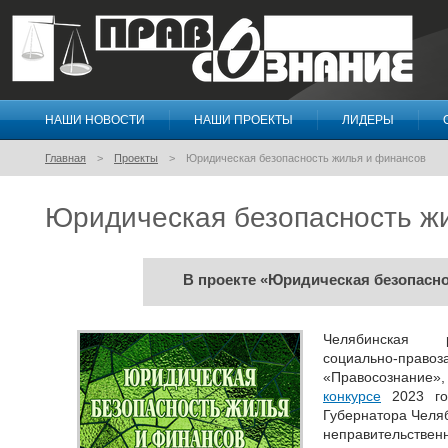
НАШИ НОВОСТИ
НАШИ ПРОЕКТЫ
ЛИДЕРЫ
Правосознание
Главная
Проекты
Юридическая безопасность жилья и финансов
Юридическая безопасность ж
В проекте «Юридическая безопасн
Челябинская р
социально-пр
«Правосознание»
конкурсе
2023 год
Губернатора Челя
неправительствен