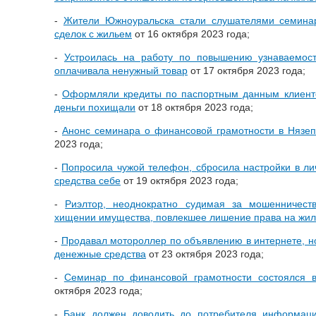
-
Жители Южноуральска стали слушателями семинар
сделок с жильем
от 16 октября 2023 года;
-
Устроилась на работу по повышению узнаваемос
оплачивала ненужный товар
от 17 октября 2023 года;
-
Оформляли кредиты по паспортным данным клиенто
деньги похищали
от 18 октября 2023 года;
-
Анонс семинара о финансовой грамотности в Нязеп
2023 года;
-
Попросила чужой телефон, сбросила настройки в ли
средства себе
от 19 октября 2023 года;
-
Риэлтор, неоднократно судимая за мошенничест
хищении имущества, повлекшее лишение права на жил
-
Продавал мотороллер по объявлению в интернете, 
денежные средства
от 23 октября 2023 года;
-
Семинар по финансовой грамотности состоялся в
октября 2023 года;
-
Банк должен доводить до потребителя информаци