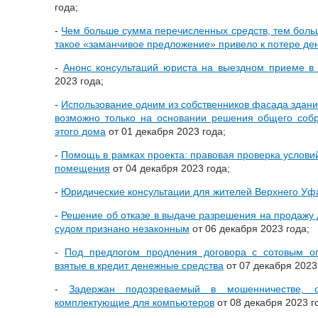
года;
-
Чем больше сумма перечисленных средств, тем боль
такое «заманчивое предложение» привело к потере де
-
Анонс консультаций юриста на выездном приеме 
2023 года;
-
Использование одним из собственников фасада здан
возможно только на основании решения общего соб
этого дома
от 01 декабря 2023 года;
-
Помощь в рамках проекта: правовая проверка услови
помещения
от 04 декабря 2023 года;
-
Юридические консультации для жителей Верхнего Уф
-
Решение об отказе в выдаче разрешения на продажу
судом признано незаконным
от 06 декабря 2023 года;
-
Под предлогом продления договора с сотовым о
взятые в кредит денежные средства
от 07 декабря 2023
-
Задержан подозреваемый в мошенничестве, 
комплектующие для компьютеров
от 08 декабря 2023 г