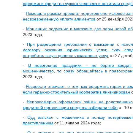
оформили кредит на чужого человека и похитили средс
-
Помощь в рамках проекта: подготовлено исковое зая
несвоевременную уплату алиментов
от 25 декабря 2023
-
Мошенник подменил в магазине две пары новой о
2023 года;
-
При разрешении требований о взыскании с испол
договору оказания юридических услуг, суду сле
потребительскую ценность оказанных услуг
от 27 декаб
-
В новогодние праздники – не берите кредит
мошенничество, то сразу обращайтесь в правоохран
2023 года;
-
Росреестр отвечает: о том, как оформить гараж и зе
если гаражно-строительный кооператив ликвидирован
о
-
Неправомерно оформляли займы на родственников
кредитной организации средства забирали себе
от 10 я
-
Суд взыскал с мошенника в пользу потерпевше
преступлением
от 11 января 2024 года;
-
Суд признал, что при продаже транспортного с