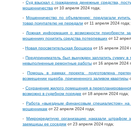
-
Суд взыскал с гражданина денежные средства, посту
мошенничества
от 10 апреля 2024 года;
-
Мошенничество по объявлению: предлагали купить
товар покупателю не передали
от 11 апреля 2024 года;
-
Ложная информация о возможности приобрести за 
мошеннику похитить средства потерпевших
от 12 апрел
-
Новая просветительская брошюра
от 15 апреля 2024 
-
Предприниматель был вынужден заплатить сумму в 
невыполненные ремонтные работы
от 16 апреля 2024 
-
Помощь в рамках проекта: подготовлена прете
возмещении ущерба, причиненного заливом квартиры
о
-
Сохранение жилого помещения в перепланированном
возможно в судебном порядке
от 18 апреля 2024 года;
-
Работа «выездным финансовым специалистом» на 
мошенникам
от 22 апреля 2024 года;
-
Микрокредитную организацию наказали штрафом з
заемщицы ее соседям
от 23 апреля 2024 года;