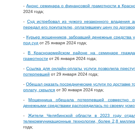
-
Анонс семинара о финансовой грамотности в Красн
2024 года;
-
Суд истребовал из чужого незаконного владения а
передал его покупателю, оплатившему цену по договор
-
Курьер мошенников, забравший денежные средства у
под суд
от 25 января 2024 года;
-
В Красноармейском районе на семинаре гражда
грамотности
от 26 января 2024 года;
-
Ссылка для онлайн-оплаты услуги позволила преступ
потерпевшей
от 29 января 2024 года;
-
Обещал оказать посреднические услуги по доставке то
оплату, скрылся
от 30 января 2024 года;
-
Мошенница обещала потерпевшей совместно о
денежными средствами распорядилась по своему усм
-
Жители Челябинской области в 2023 году отда
телекоммуникационные технологии, более 2,8 милли
года;