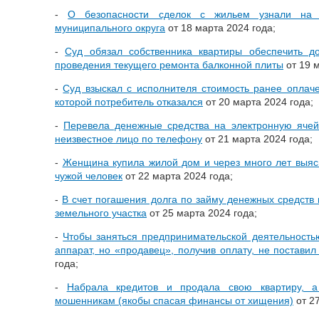
-
О безопасности сделок с жильем узнали на 
муниципального округа
от 18 марта 2024 года;
-
Суд обязал собственника квартиры обеспечить 
проведения текущего ремонта балконной плиты
от 19 м
-
Суд взыскал с исполнителя стоимость ранее оплаче
которой потребитель отказался
от 20 марта 2024 года;
-
Перевела денежные средства на электронную ячей
неизвестное лицо по телефону
от 21 марта 2024 года;
-
Женщина купила жилой дом и через много лет выясн
чужой человек
от 22 марта 2024 года;
-
В счет погашения долга по займу денежных средств
земельного участка
от 25 марта 2024 года;
-
Чтобы заняться предпринимательской деятельность
аппарат, но «продавец», получив оплату, не постави
года;
-
Набрала кредитов и продала свою квартиру, а
мошенникам (якобы спасая финансы от хищения)
от 27