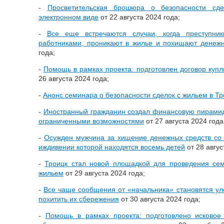
-
Просветительская брошюра о безопасности с
электронном виде
от 22 августа 2024 года;
-
Все еще встречаются случаи, когда преступник
работниками, проникают в жилье и похищают денеж
года;
-
Помощь в рамках проекта: подготовлен договор купл
26 августа 2024 года;
-
Анонс семинара о безопасности сделок с жильем в Тр
-
Иностранный гражданин создал финансовую пирамид
ограниченными возможностями
от 27 августа 2024 года
-
Осужден мужчина за хищение денежных средств со 
иждивении которой находятся восемь детей
от 28 авгус
-
Троицк стал новой площадкой для проведения сем
жильем
от 29 августа 2024 года;
-
Все чаще сообщения от «начальника» становятся ул
похитить их сбережения
от 30 августа 2024 года;
-
Помощь в рамках проекта: подготовлено исковое