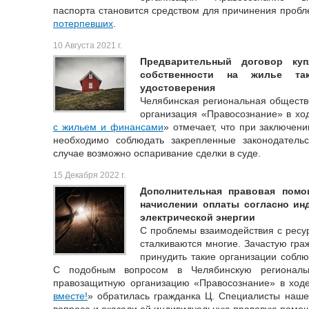
паспорта становится средством для причинения пробл
потерпевших
.
10 Августа 2021 г.
Предварительный договор ку
собственности на жилье так
удостоверения
Челябинская региональная обществ
организация «Правосознание» в ход
с жильем и финансами
» отмечает, что при заключен
необходимо соблюдать закрепленные законодатель
случае возможно оспаривание сделки в суде.
15 Декабря 2022 г.
Дополнительная правовая помо
начислении оплаты согласно ин
электрической энергии
С проблемы взаимодействия с рес
сталкиваются многие. Зачастую гра
принудить такие организации соблю
С подобным вопросом в Челябинскую региональ
правозащитную организацию «Правосознание» в ходе
вместе!
» обратилась гражданка Ц. Специалисты наше