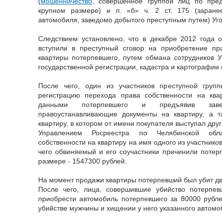
(
мошенничество
, совершенное группой лиц по пред
крупном размере) и п. «б» ч. 2 ст. 175 (заран
автомобиля, заведомо добытого преступным путем) Уго
Следствием установлено, что в декабре 2012 года
вступили в преступный сговор на приобретение пр
квартиры потерпевшего, путем обмана сотрудников 
государственной регистрации, кадастра и картографии 
После чего, один из участников преступной груп
регистрацию перехода права собственности на ква
данными потерпевшего и предъявив заве
правоустанавливающие документы на квартиру, а т
квартиру, в котором от имени покупателя выступал дру
Управлением Росреестра по Челябинской обла
собственности на квартиру на имя одного из участников
чего обвиняемый и его соучастники причинили поте
размере - 1547300 рублей.
На момент продажи квартиры потерпевший был убит дв
После чего, лица, совершившие убийство потерпе
приобрести автомобиль потерпевшего за 80000 рубл
убийстве мужчины и хищении у него указанного автомо