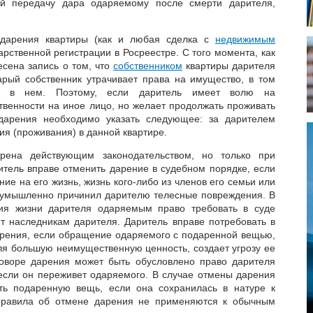
ий передачу дара одаряемому после смерти дарителя,
р дарения квартиры (как и любая сделка с
недвижимым
арственной регистрации в Росреестре. С того момента, как
есена запись о том, что
собственником
квартиры дарителя
арый собственник утрачивает права на имущество, в том
ь в нем. Поэтому, если даритель имеет волю на
венности на иное лицо, но желает продолжать проживать
 дарения необходимо указать следующее: за дарителем
ия (проживания) в данной квартире.
рена действующим законодательством, но только при
итель вправе отменить дарение в судебном порядке, если
е на его жизнь, жизнь кого-либо из членов его семьи или
о умышленно причинил дарителю телесные повреждения. В
ия жизни дарителя одаряемым право требовать в суде
 наследникам дарителя. Даритель вправе потребовать в
рения, если обращение одаряемого с подаренной вещью,
я большую неимущественную ценность, создает угрозу ее
говоре дарения может быть обусловлено право дарителя
 если он переживет одаряемого. В случае отмены дарения
ть подаренную вещь, если она сохранилась в натуре к
Правила об отмене дарения не применяются к обычным