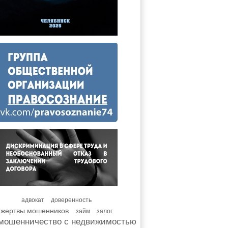
адвокат
доверенность
жертвы мошенников
займ
залог
мошенничество с недвижимостью