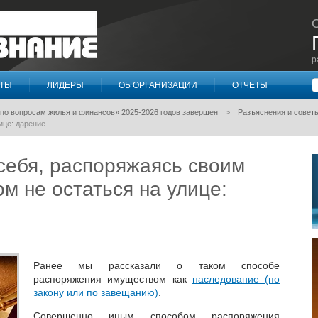
р
П
КТЫ
ЛИДЕРЫ
ОБ ОРГАНИЗАЦИИ
ОТЧЕТЫ
по вопросам жилья и финансов» 2025-2026 годов завершен
Разъяснения и совет
ице: дарение
себя, распоряжаясь своим
ом не остаться на улице:
Ранее мы рассказали о таком способе
распоряжения имуществом как
наследование (по
закону или по завещанию)
.
Совершенно
иным способом распоряжения