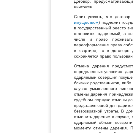
Договор, предусматривающ
ничтожен.
Стоит указать, что догово
имуществом
) подлежит госуд
в государственный реестр вн
становится одаряемый, а ст
числе и право проживат
переоформление права собст
в квартире, то в договоре
сохраняется право пользован
Отмена дарения предусмот
определенных условиях: дар
одаряемый совершил покушени
близких родственников, либ
случае умышленного лишен
отмены дарения принадлежит
судебном порядке отмены да
представляющей для дарител
безвозвратной утраты. В до
отменить дарение в случае,
одаряемый обязан возврати
моменту отмены дарения. 