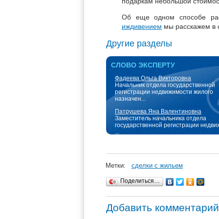
подаркам небольшой стоимос
Об еще одном способе ра
иждивением
мы расскажем в 
Другие разделы
СЛОВО ЭКСПЕРТУ
Фадеева Ольга Викторовна
Начальник отдела государственной
регистрации недвижимости жилого
назначен...
Патрушева Яна Валентиновна
Заместитель начальника отдела
государственной регистрации недви
...
Метки:
сделки с жильем
Поделиться…
Добавить комментарий