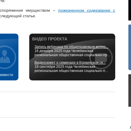
ти.
споряжения имуществом –
пожизненном содержании с
следующей статье.
ВИДЕО ПРОЕКТА
Запись вебинара по общеправовым вопро...
16 декабря 2025 года Челябинская
региональная общественная социально-пр...
Видеосюжет о семинаре в Коркинском ок...
18 сентября 2025 года Челябинская
региональная общественная социально-п...
жимости