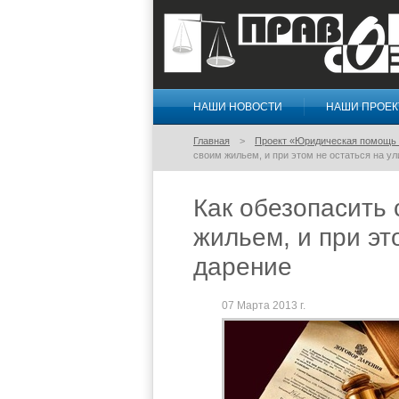
НАШИ НОВОСТИ
НАШИ ПРОЕ
Правосознание
Главная
Проект «Юридическая помощь 
своим жильем, и при этом не остаться на ул
Как обезопасить 
жильем, и при эт
дарение
07 Марта 2013 г.