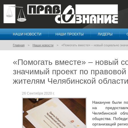
НАШИ НОВОСТИ
НАШИ ПРОЕКТЫ
ЛИДЕРЫ
Правосознание
Главная
Наши новости
«Помогать вместе» – новый социально знач
«Помогать вместе» – новый с
значимый проект по правово
жителям Челябинской област
26 Сентября 2020 г.
Накануне были по
на предоставл
Челябинской обл
общества. Победи
организаций реги