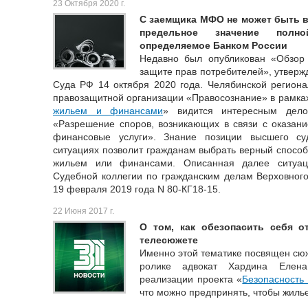
23 Октября 2020 г.
С заемщика МФО не может быть 
предельное значение полно
определяемое Банком России
Недавно был опубликован «Обзор
защите прав потребителей», утвер
Суда РФ 14 октября 2020 года. Челябинской регион
правозащитной организации «Правосознание» в рамках
жильем и финансами
» видится интересным дело
«Разрешение споров, возникающих в связи с оказани
финансовые услуги». Знание позиции высшего су
ситуациях позволит гражданам выбрать верный способ
жильем или финансами. Описанная далее ситуац
Судебной коллегии по гражданским делам Верховног
19 февраля 2019 года N 80-КГ18-15.
22 Июня 2017 г.
О том, как обезопасить себя 
телесюжете
Именно этой тематике посвящен сюж
ролике адвокат Хардина Елена
реализации проекта «
Безопасность
что можно предпринять, чтобы жилье