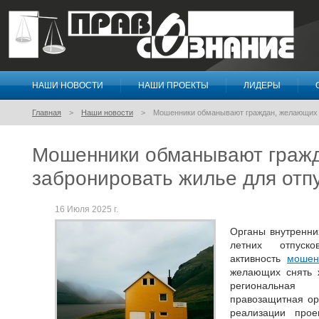
НАШИ НОВОСТИ
НАШИ ПРОЕКТЫ
ЛИДЕРЫ
Правосознание
Главная
Наши новости
Мошенники обманывают граждан, желающих 
Мошенники обманывают граж
забронировать жилье для отп
16 Июля 2025 г.
Органы внутренни
летних отпуско
активность
мошен
желающих снять 
региональная
правозащитная ор
реализации прое