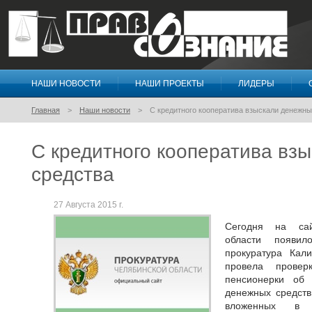
НАШИ НОВОСТИ
НАШИ ПРОЕКТЫ
ЛИДЕРЫ
Правосознание
Главная
Наши новости
С кредитного кооператива взыскали денежны
С кредитного кооператива вз
средства
27 Августа 2015 г.
Сегодня на сай
области появи
прокуратура Кали
провела провер
пенсионерки об
денежных средств
вложенных в К