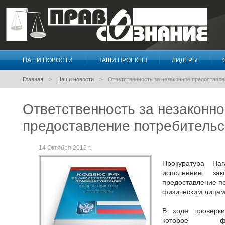
НАШИ НОВОСТИ
НАШИ ПРОЕКТЫ
ЛИДЕРЫ
Правосознание
Главная
Наши новости
Ответственность за незаконное предоставле
Ответственность за незаконн
предоставление потребительс
14 Октября 2015 г.
Прокуратура Наг
исполнение зако
предоставление по
физическим лицам
В ходе проверки
которое фак