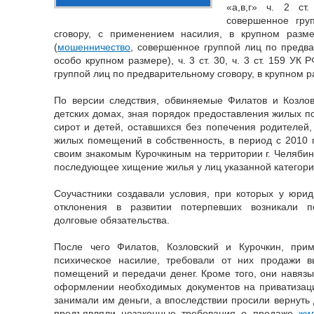
«а,в,г» ч. 2 ст
совершенное гру
сговору, с применением насилия, в крупном разме
(
мошенничество
, совершенное группой лиц по предва
особо крупном размере), ч. 3 ст. 30, ч. 3 ст. 159 У
группой лиц по предварительному сговору, в крупном р
По версии следствия, обвиняемые Филатов и Козлов
детских домах, зная порядок предоставления жилых п
сирот и детей, оставшихся без попечения родителей
жилых помещений в собственность, в период с 2010 
своим знакомым Курочкиным на территории г. Челябин
последующее хищение жилья у лиц указанной категори
Соучастники создавали условия, при которых у юри
отклонения в развитии потерпевших возникали 
долговые обязательства.
После чего Филатов, Козловский и Курочкин, при
психическое насилие, требовали от них продажи 
помещений и передачи денег. Кроме того, они навязы
оформлении необходимых документов на приватизаци
занимали им деньги, а впоследствии просили вернуть
предъявляли незаконные требования о продаже
жи