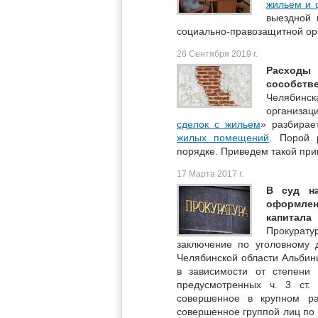
жильем и 
выездной 
социально-правозащитной ор
26 Сентября 2019 г.
Расходы 
сособстве
Челябинск
организа
сделок с жильем
» разбирае
жилых помещений
. Порой 
порядке. Приведем такой при
17 Марта 2017 г.
В суд н
оформлен
капитала
Прокурат
заключение по уголовному 
Челябинской области Альбин
в зависимости от степени 
предусмотренных ч. 3 ст.
совершенное в крупном ра
совершенное группой лиц по 