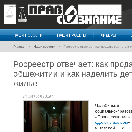
НАШИ НОВОСТИ
НАШИ ПРОЕКТЫ
ЛИДЕРЫ
Правосознание
Главная
Наши новости
Росреестр отвечает: как продать комнату в 
Росреестр отвечает: как прода
общежитии и как наделить де
жилье
24 Октября 2019 г.
Челябинская р
социально-пр
«Правосознание» 
сделок с жильем
»
читателей с к