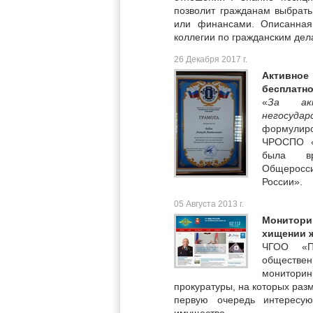
позволит гражданам выбрать
или финансами. Описанная
коллегии по гражданским дел
26 Декабря 2017 г.
Активное
бесплатн
«
За ак
негосуда
формулир
ЧРОСПО «
была вр
Общеросси
России».
05 Августа 2013 г.
Монитори
хищении ж
ЧГОО «П
обществе
монитори
прокуратуры, на которых ра
первую очередь интересу