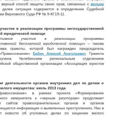
 верный способ защиты своих прав, связанных с
жильем
 далее ситуация содержится в определении Судебной
ам Верховного Суда РФ № 9-КГ19-11.
 участие в реализации программы негосударственной
ой юридической помощи
тивное участие в реализации программы
рственной бесплатной юридической помощи
» – такова
овка грамоты, которой был награжден председатель
Правосознание»
Бабин Алексей Анатольевич
. Грамота
учена Челябинским региональным отделением
йской общественной организации «Ассоциация юристов
нг деятельности органов внутренних дел по делам о
илого имущества: июль 2013 года
равосознание» в рамках проекта «Формирование
нного иммунитета к «черным риэлторам» продолжает
нг сайтов правоохранительных органов и органов
змещается информация о выявленных преступлениях. Нас в
ют новости об уголовных делах по хищению жилого