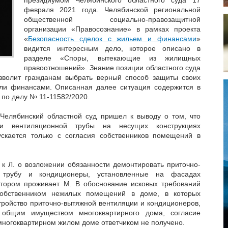
февраля 2021 года. Челябинской региональной
общественной социально-правозащитной
организации «Правосознание» в рамках проекта
«
Безопасность сделок с жильем и финансами
»
видится интересным дело, которое описано в
разделе «Споры, вытекающие из жилищных
правоотношений». Знание позиции областного суда
озволит гражданам выбрать верный способ защиты своих
и финансами. Описанная далее ситуация содержится в
по делу № 11-11582/2020.
Челябинский областной суд пришел к выводу о том, что
 и вентиляционной трубы на несущих конструкциях
ускается только с согласия собственников помещений в
 к Л. о возложении обязанности демонтировать приточно-
 трубу и кондиционеры, установленные на фасадах
отором проживает М. В обоснование исковых требований
 собственником нежилых помещений в доме, в которых
тройство приточно-вытяжной вентиляции и кондиционеров,
с общим имуществом многоквартирного дома, согласие
многоквартирном жилом доме ответчиком не получено.