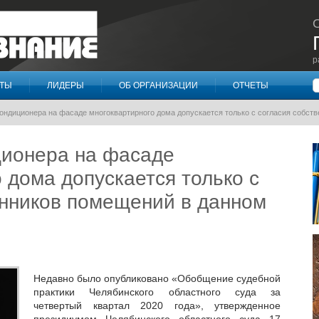
р
П
КТЫ
ЛИДЕРЫ
ОБ ОРГАНИЗАЦИИ
ОТЧЕТЫ
кондиционера на фасаде многоквартирного дома допускается только с согласия собст
ционера на фасаде
 дома допускается только с
енников помещений в данном
Недавно было опубликовано «Обобщение судебной
практики Челябинского областного суда за
четвертый квартал 2020 года», утвержденное
президиумом Челябинского областного суда 17