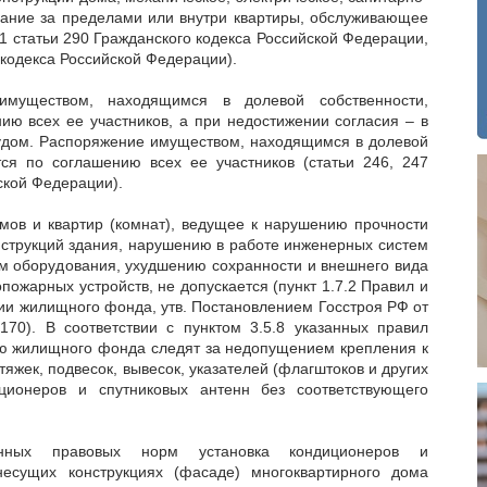
вание за пределами или внутри квартиры, обслуживающее
 1 статьи 290 Гражданского кодекса Российской Федерации,
 кодекса Российской Федерации).
имуществом, находящимся в долевой собственности,
ию всех ее участников, а при недостижении согласия – в
удом. Распоряжение имуществом, находящимся в долевой
тся по соглашению всех ее участников (статьи 246, 247
ской Федерации).
ов и квартир (комнат), ведущее к нарушению прочности
струкций здания, нарушению в работе инженерных систем
ем оборудования, ухудшению сохранности и внешнего вида
ожарных устройств, не допускается (пункт 1.7.2 Правил и
ии жилищного фонда, утв. Постановлением Госстроя РФ от
70). В соответствии с пунктом 3.5.8 указанных правил
ю жилищного фонда следят за недопущением крепления к
яжек, подвесок, вывесок, указателей (флагштоков и других
диционеров и спутниковых антенн без соответствующего
нных правовых норм установка кондиционеров и
есущих конструкциях (фасаде) многоквартирного дома