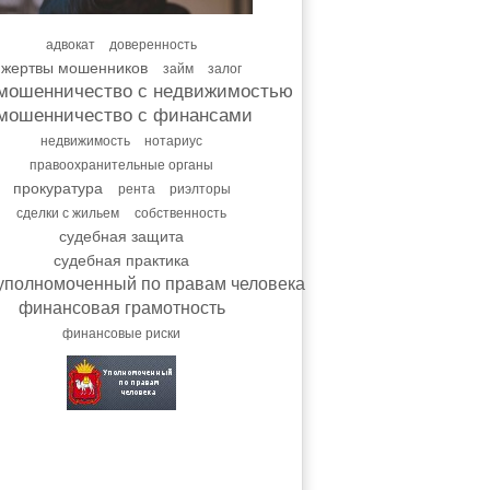
адвокат
доверенность
жертвы мошенников
займ
залог
мошенничество с недвижимостью
мошенничество с финансами
недвижимость
нотариус
правоохранительные органы
прокуратура
рента
риэлторы
сделки с жильем
собственность
судебная защита
судебная практика
уполномоченный по правам человека
финансовая грамотность
финансовые риски