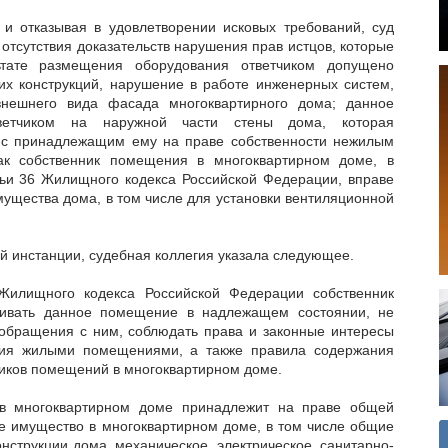
и отказывая в удовлетворении исковых требований, суд
 отсутствия доказательств нарушения прав истцов, которые
ьтате размещения оборудования ответчиком допущено
х конструкций, нарушение в работе инженерных систем,
внешнего вида фасада многоквартирного дома; данное
ветчиком на наружной части стены дома, которая
 с принадлежащим ему на праве собственности нежилым
ак собственник помещения в многоквартирном доме, в
атьи 36 Жилищного кодекса Российской Федерации, вправе
мущества дома, в том числе для установки вентиляционной
й инстанции, судебная коллегия указала следующее.
Жилищного кодекса Российской Федерации собственник
ивать данное помещение в надлежащем состоянии, не
 обращения с ним, соблюдать права и законные интересы
ния жилыми помещениями, а также правила содержания
иков помещений в многоквартирном доме.
в многоквартирном доме принадлежит на праве общей
е имущество в многоквартирном доме, в том числе общие
струкции дома, механическое, электрическое, санитарно-