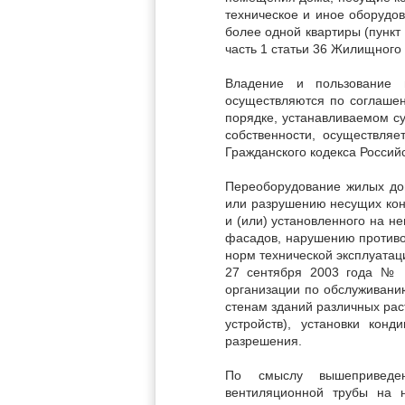
техническое и иное оборудо
более одной квартиры (пункт
часть 1 статьи 36 Жилищного
Владение и пользование 
осуществляются по соглашен
порядке, устанавливаемом с
собственности, осуществляе
Гражданского кодекса Россий
Переоборудование жилых дом
или разрушению несущих кон
и (или) установленного на н
фасадов, нарушению противоп
норм технической эксплуатац
27 сентября 2003 года № 1
организации по обслуживани
стенам зданий различных раст
устройств), установки кон
разрешения.
По смыслу вышеприведе
вентиляционной трубы на н