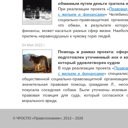
обманным путем деньги тратила 
При реализации проекта «
Правовая
с жильем и финансами
» Челябинс
социально-правозащитная организа
что обман, в результате кото
финансы, может касаться разных сфер жизни. Наибол
прилечь неравнодушных к чужому горю людей.
04 Мая 2022 г.
Помощь в рамках проекта: сфор
подготовлен уточненный иск о к
который удовлетворен судом
В ходе реализации проекта «
Правов
с жильем и финансами
» специалис
общественной социально-правозащитной организации
значительная правовая помощь гражданке Л., несо
покусала соседская собака. Были уточнены исковы
правовая позиция для суда, который согласился 
морального вреда.
© ЧРОСПО «Правосознание», 2013 – 2026