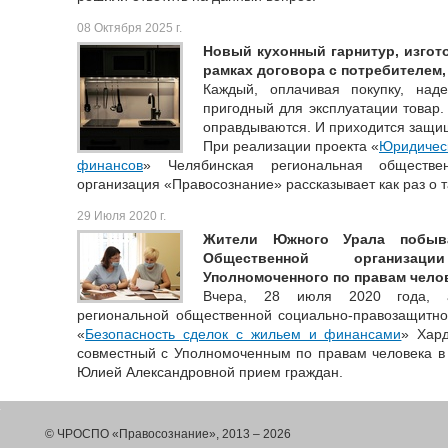
08 Октября 2025 г.
Новый кухонный гарнитур, изго
рамках договора с потребителем
Каждый, оплачивая покупку, над
пригодный для эксплуатации товар.
оправдываются. И приходится защищ
При реализации проекта «
Юридическ
финансов
» Челябинская региональная обществен
организация «Правосознание» рассказывает как раз о т
29 Июля 2020 г.
Жители Южного Урала побыв
Общественной организац
Уполномоченного по правам челов
Вчера, 28 июля 2020 года, а
региональной общественной социально-правозащитно
«
Безопасность сделок с жильем и финансами
» Хар
совместный с Уполномоченным по правам человека в
Юлией Александровной прием граждан.
© ЧРОСПО «Правосознание», 2013 – 2026