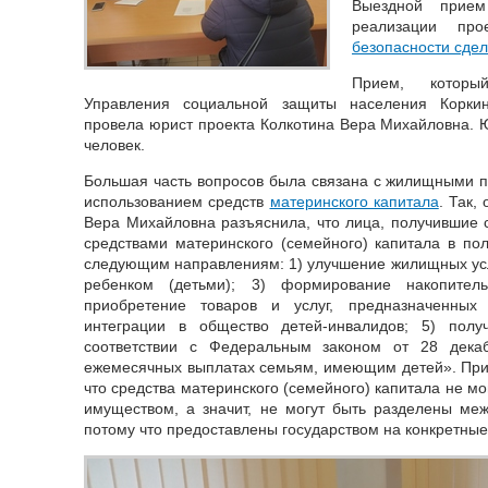
Выездной прием
реализации про
безопасности сде
Прием, котор
Управления социальной защиты населения Коркин
провела юрист проекта Колкотина Вера Михайловна.
человек.
Большая часть вопросов была связана с жилищными п
использованием средств
материнского капитала
. Так,
Вера Михайловна разъяснила, что лица, получившие с
средствами материнского (семейного) капитала в п
следующим направлениям: 1) улучшение жилищных усл
ребенком (детьми); 3) формирование накопите
приобретение товаров и услуг, предназначенных
интеграции в общество детей-инвалидов; 5) пол
соответствии с Федеральным законом от 28 де
ежемесячных выплатах семьям, имеющим детей». При
что средства материнского (семейного) капитала не м
имуществом, а значит, не могут быть разделены меж
потому что предоставлены государством на конкретны