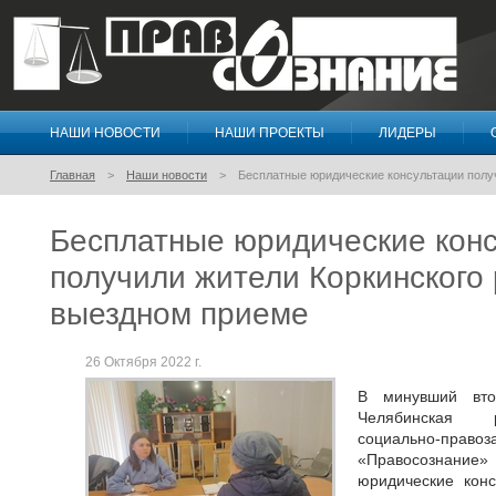
НАШИ НОВОСТИ
НАШИ ПРОЕКТЫ
ЛИДЕРЫ
Правосознание
Главная
Наши новости
Бесплатные юридические консультации полу
Бесплатные юридические кон
получили жители Коркинского
выездном приеме
26 Октября 2022 г.
В минувший вто
Челябинская р
социально-пр
«Правосознан
юридические конс