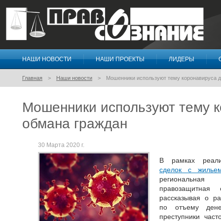
НАШИ НОВОСТИ
НАШИ ПРОЕКТЫ
ЛИДЕРЫ
Правосознание
Главная
Наши новости
Мошенники используют тему коронавируса д
Мошенники используют тему к
обмана граждан
30 Марта 2020 г.
В рамках реали
сделок с жилье
региональная
правозащитная о
рассказывая о р
по отъему дене
преступники част