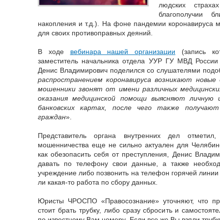
людских страха
благополучии бл
накопления и т.д.). На фоне пандемии коронавируса 
для своих противоправных деяний.
В ходе
вебинара нашей организации
(запись ко
заместитель начальника отдела УУР ГУ МВД России
Денис Владимирович поделился со слушателями подо
распространением коронавируса возникают новые 
мошенники звонят от имени различных медицински
оказания медицинской помощи выясняют личную 
банковских картах, после чего также получаю
граждан
».
Представитель органа внутренних дел отметил
мошенничества еще не сильно актуален для Челябинск
как обезопасить себя от преступления, Денис Влади
давать по телефону свои данные, а также необхо
учреждение либо позвонить на телефон горячей линии 
ли какая-то работа по сбору данных.
Юристы ЧРОСПО «Правосознание» уточняют, что пр
стоит брать трубку, либо сразу сбросить и самостоят
по известному Вам номеру. Если все же Вы взяли трубку