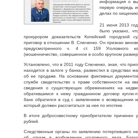
информация о вы
первую очередь и
делах по хищению
21 июня 2013 го
было указано, чт
прокурором доказательств Копейский городской с
приговор в отношении В. Слюченко. Он признан винов
предусмотренного ч. 4 ст. 159 Уголовного ко
(мошенничество, совершенное в особо крупном размер
Установлено, что в 2011 году Слюченко, зная, что при
находится в залоге у банка, разместил в средствах 
об ее продаже. На основании фиктивных документов
службе свидетельство о праве собственности на ква
сведения о существующих обременениях на недви
обратившимся к нему гражданином договор купли-п
банк обратился в суд с заявлением о возвращении к
который должен рассчитаться за нее по ипотеке.
В итоге добросовестному приобретателю причинен 
рублей.
Следственные органы по заявлению потерпевшего н
об отказе в возбуждении уголовного дела. Благ