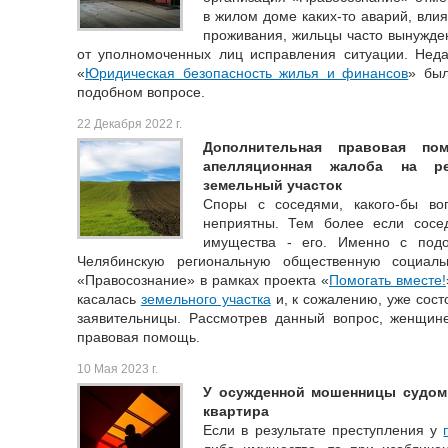
в жилом доме каких-то аварий, вли
проживания, жильцы часто вынужде
от уполномоченных лиц исправления ситуации. Неда
«
Юридическая безопасность жилья и финансов
» был
подобном вопросе.
22 Декабря 2022 г.
Дополнительная правовая пом
апелляционная жалоба на р
земельный участок
Споры с соседями, какого-бы во
неприятны. Тем более если сосед
имущества - его. Именно с под
Челябинскую региональную общественную социаль
«Правосознание» в рамках проекта «
Помогать вместе!
касалась
земельного участка
и, к сожалению, уже сост
заявительницы. Рассмотрев данный вопрос, женщин
правовая помощь.
10 Мая 2023 г.
У осужденной мошенницы судом 
квартира
Если в результате преступления у