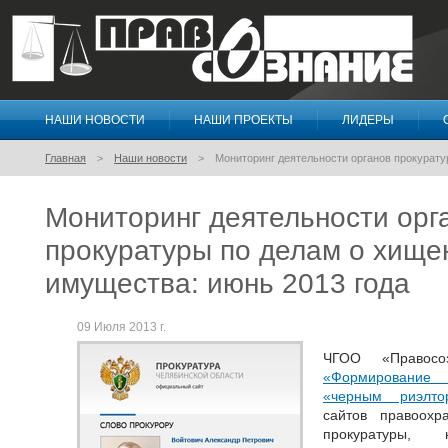
НАШИ НОВОСТИ
НАШИ ПРОЕКТЫ
ЛИДЕРЫ
Правосознание
Главная
Наши новости
Мониторинг деятельности органов прокурату
Мониторинг деятельности орг
прокуратуры по делам о хище
имущества: июнь 2013 года
09 Июля 2013 г.
ЧГОО «Правос
«Формирование 
«черным риэлто
сайтов правоохр
прокуратуры,