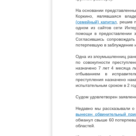
На основании представленных 
Коркино, являвшаяся вла
(семейный) капитал
, решив 
одном из сайтов сети Инте
помощи в предоставлении з
Согласившись сопровождать
потерпевшую в заблуждение и
Одна из злоумышленниц ране
по совокупности преступлен
назначено 7 лет 4 месяца 
отбыванием в исправител
преступления назначено нака
испытательным сроком в 2 го
Судом удовлетворен заявле
Недавно мы рассказывали о 
вынесен обвинительный при
обманул свыше 60 потерпевш
областей.