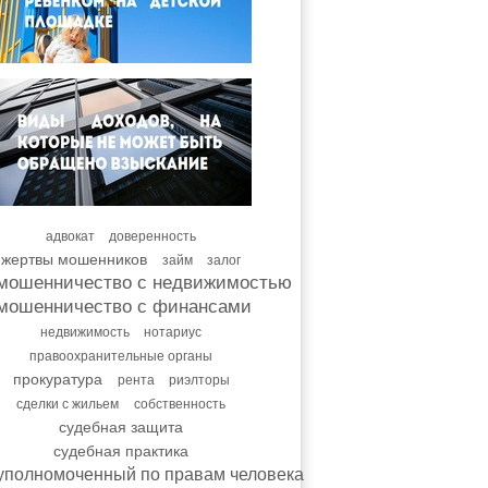
адвокат
доверенность
жертвы мошенников
займ
залог
мошенничество с недвижимостью
мошенничество с финансами
недвижимость
нотариус
правоохранительные органы
прокуратура
рента
риэлторы
сделки с жильем
собственность
судебная защита
судебная практика
уполномоченный по правам человека