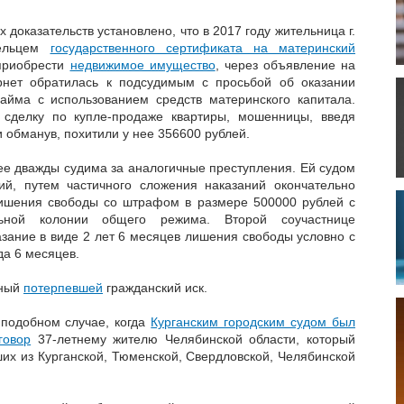
доказательств установлено, что в 2017 году жительница г.
дельцем
государственного сертификата на материнский
приобрести
недвижимое имущество
, через объявление на
рнет обратилась к подсудимым с просьбой об оказании
айма с использованием средств материнского капитала.
 сделку по купле-продаже квартиры, мошенницы, введя
 обманув, похитили у нее 356600 рублей.
е дважды судима за аналогичные преступления. Ей судом
ий, путем частичного сложения наказаний окончательно
лишения свободы со штрафом в размере 500000 рублей с
ьной колонии общего режима. Второй соучастнице
зание в виде 2 лет 6 месяцев лишения свободы условно с
да 6 месяцев.
нный
потерпевшей
гражданский иск.
подобном случае, когда
Курганским городским судом был
говор
37-летнему жителю Челябинской области, который
их из Курганской, Тюменской, Свердловской, Челябинской