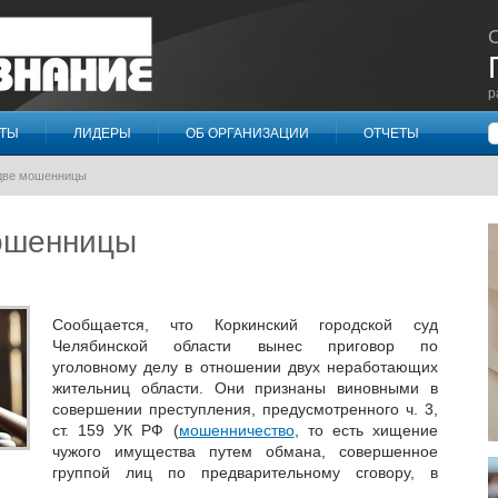
р
П
КТЫ
ЛИДЕРЫ
ОБ ОРГАНИЗАЦИИ
ОТЧЕТЫ
две мошенницы
ошенницы
Сообщается, что Коркинский городской суд
Челябинской области вынес приговор по
уголовному делу в отношении двух неработающих
жительниц области. Они признаны виновными в
совершении преступления, предусмотренного ч. 3,
ст. 159 УК РФ (
мошенничество
, то есть хищение
чужого имущества путем обмана, совершенное
группой лиц по предварительному сговору, в