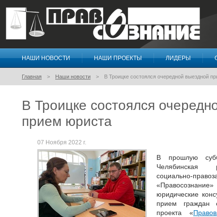
НАШИ НОВОСТИ
НАШИ ПРОЕКТЫ
ЛИДЕРЫ
Правосознание
Главная
Наши новости
В Троицке состоялся очередной выездной п
В Троицке состоялся очередн
прием юриста
07 Ноября 2022 г.
В прошлую субб
Челябинская р
социально-пр
«Правосознан
юридические конс
прием граждан 
проекта «
Право