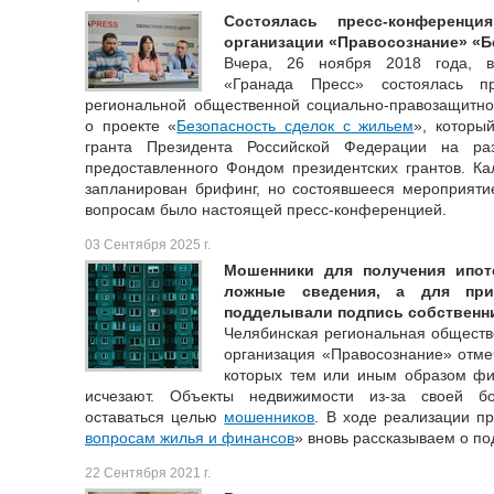
Состоялась пресс-конференц
организации «Правосознание» «Б
Вчера, 26 ноября 2018 года, в
«Гранада Пресс» состоялась пр
региональной общественной социально-правозащитно
о проекте «
Безопасность сделок с жильем
», которы
гранта Президента Российской Федерации на раз
предоставленного Фондом президентских грантов. К
запланирован брифинг, но состоявшееся мероприят
вопросам было настоящей пресс-конференцией.
03 Сентября 2025 г.
Мошенники для получения ипот
ложные сведения, а для при
подделывали подпись собственн
Челябинская региональная обществ
организация «Правосознание» отмеч
которых тем или иным образом ф
исчезают. Объекты недвижимости из-за своей б
оставаться целью
мошенников
. В ходе реализации пр
вопросам жилья и финансов
» вновь рассказываем о по
22 Сентября 2021 г.