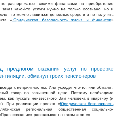
 что распоряжаться своими финансами на приобретение
 заказ какой-то услуги нужно не только осознано, но и
осчет, то можно лишиться денежных средств и не получить
екта «
Юридическая безопасность жилья и финансов
»
.
д предлогом оказания услуг по проверке
вентиляции, обманул троих пенсионеров
всегда к неприятностям. Или украдет что-то, или обманет,
ужный товар по завышенной цене. Поэтому необходимо
м, как пускать неизвестного Вам человека в квартиру (и
я). При реализации проекта «
Юридическая безопасность
ябинская региональная общественная социально-
Правосознание» рассказывает о таком «госте».