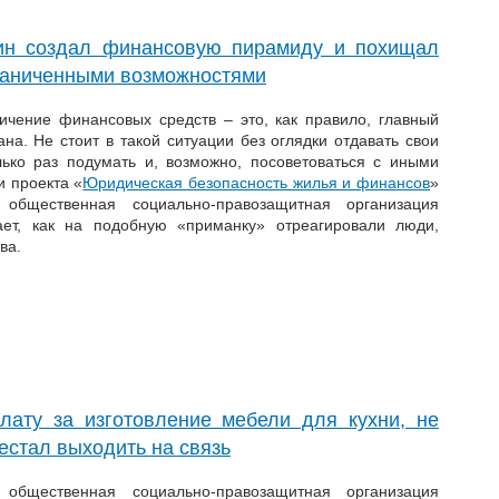
ин создал финансовую пирамиду и похищал
граниченными возможностями
чение финансовых средств – это, как правило, главный
на. Не стоит в такой ситуации без оглядки отдавать свои
ько раз подумать и, возможно, посоветоваться с иными
и проекта «
Юридическая безопасность жилья и финансов
»
 общественная социально-правозащитная организация
ает, как на подобную «приманку» отреагировали люди,
ва.
лату за изготовление мебели для кухни, не
естал выходить на связь
 общественная социально-правозащитная организация