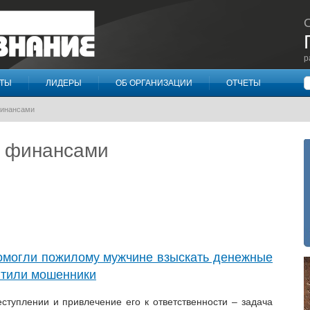
р
П
КТЫ
ЛИДЕРЫ
ОБ ОРГАНИЗАЦИИ
ОТЧЕТЫ
финансами
с финансами
омогли пожилому мужчине взыскать денежные
итили мошенники
ступлении и привлечение его к ответственности – задача