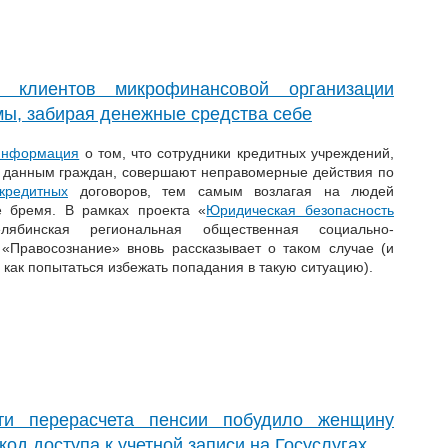
клиентов микрофинансовой организации
ы, забирая денежные средства себе
 информация
о том, что сотрудники кредитных учреждений,
 данным граждан, совершают неправомерные действия по
кредитных
договоров, тем самым возлагая на людей
 бремя. В рамках проекта «
Юридическая безопасность
ябинская региональная общественная социально-
«Правосознание» вновь рассказывает о таком случае (и
, как попытаться избежать попадания в такую ситуацию).
ти перерасчета пенсии побудило женщину
од доступа к учетной записи на Госуслугах