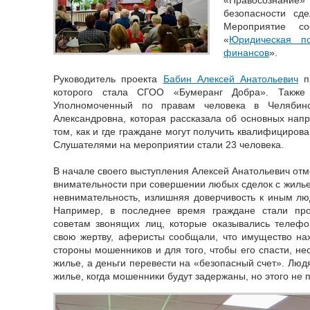
безопасности сд
Мероприятие со
«
Юридическая п
финансов
».
Руководитель проекта
Бабин Алексей Анатольевич
пр
которого стала СГОО «Бумеранг Добра». Также
Уполномоченный по правам человека в Челябин
Александровна, которая рассказала об основных нап
том, как и где граждане могут получить квалифициров
Слушателями на мероприятии стали 23 человека.
В начале своего выступления Алексей Анатольевич от
внимательности при совершении любых сделок с жилье
невнимательность, излишняя доверчивость к иным люд
Например, в последнее время граждане стали про
советам звонящих лиц, которые оказывались теле
свою жертву, аферисты сообщали, что имущество на
стороны мошенников и для того, чтобы его спасти, н
жилье, а деньги перевести на «безопасный счет». Люд
жилье, когда мошенники будут задержаны, но этого не 