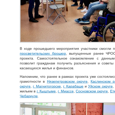
В ходе прошедшего мероприятия участники смогли п
просветительских брошюр
, выпущенные ранее ЧРОС
проекта. Самостоятельное ознакомление с данным
позволит гражданам получить разъяснения и советы
касающихся жилья и финансов.
Напомним, что ранее в рамках проекта уже состояли
грамотности в
Нязепетровском округе
,
Каслинском р
округе
,
г. Магнитогорске
,
г. Карабаше
и
Уйском округе
,
жильем в
г. Кыштыме
,
г. Миассе
,
Сосновском округе
,
Ет
Чебаркуле
.