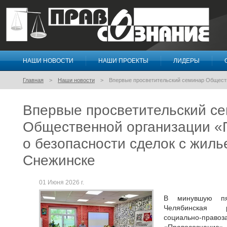
НАШИ НОВОСТИ
НАШИ ПРОЕКТЫ
ЛИДЕРЫ
Правосознание
Главная
Наши новости
Впервые просветительский семинар Обществ
Впервые просветительский с
Общественной организации «
о безопасности сделок с жиль
Снежинске
01 Июня 2026 г.
В минувшую пя
Челябинская р
социально-пр
«Правосознание